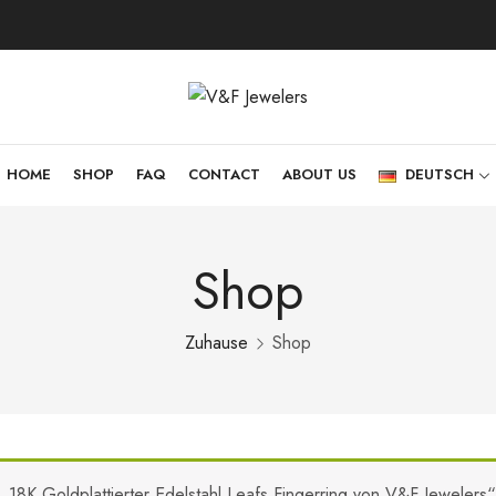
HOME
SHOP
FAQ
CONTACT
ABOUT US
DEUTSCH
Shop
Zuhause
Shop
„18K Goldplattierter Edelstahl Leafs Fingerring von V&F Jeweler