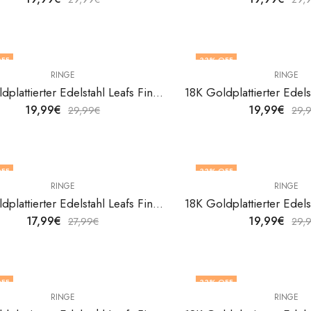
FF
33
% OFF
RINGE
RINGE
18K Goldplattierter Edelstahl Leafs Fingerring von V&F Jewelers
19,99
€
19,99
€
29,99
€
29,
FF
33
% OFF
RINGE
RINGE
F STOCK
18K Goldplattierter Edelstahl Leafs Fingerring von V&F Jewelers
17,99
€
19,99
€
27,99
€
29,
FF
33
% OFF
RINGE
RINGE