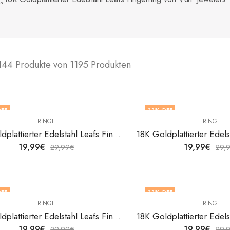
144 Produkte von 1195 Produkten
FF
33
% OFF
RINGE
RINGE
18K Goldplattierter Edelstahl Leafs Fingerring von V&F Jewelers
19,99
€
19,99
€
29,99
€
29,
FF
33
% OFF
RINGE
RINGE
F STOCK
18K Goldplattierter Edelstahl Leafs Fingerring von V&F Jewelers
19,99
€
19,99
€
29,99
€
29,