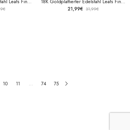
18K Goldplattierter Edelstahl Leafs Fingerring von V&F Jewelers
18K Goldplattierter Edelstahl Leafs Fingerring von V&F Jewelers
21,99
€
99
€
31,99
€
10
11
…
74
75