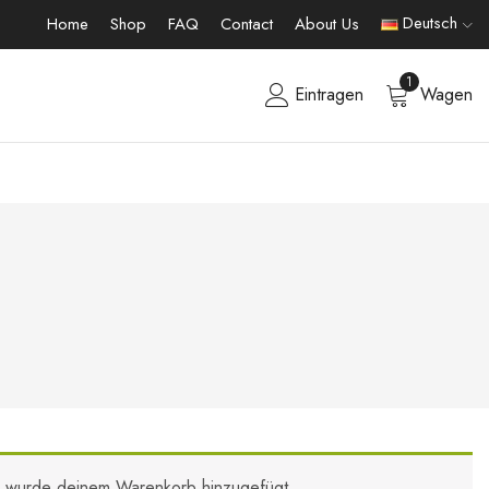
Deutsch
Home
Shop
FAQ
Contact
About Us
1
Eintragen
Wagen
s“ wurde deinem Warenkorb hinzugefügt.