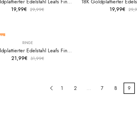
18K Goldplattierter Edelstahl Leafs Fingerring von V&F Jewelers
19,99
€
19,99
€
29,99
€
29,
FF
RINGE
18K Goldplattierter Edelstahl Leafs Fingerring von V&F Jewelers
21,99
€
31,99
€
1
2
…
7
8
9