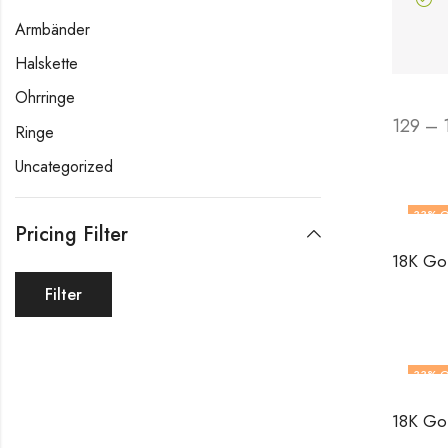
Armbänder
Halskette
Ohrringe
129 – 
Ringe
Uncategorized
33
% O
Pricing Filter
Filter
33
% O
OUT O