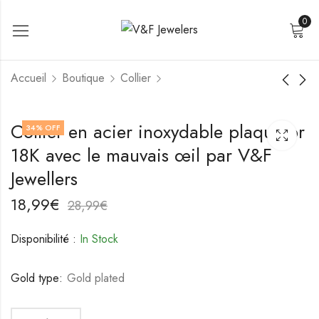
0
Accueil
Boutique
Collier
Collier de fleurs en
Collier en acier
Collier en acier inoxydable plaqué or
34
% OFF
acier inoxydable de
inoxydable plaqué or
18K avec le mauvais œil par V&F
V&F Jewellers
18K avec le mauvais
19,99
17,99
€
€
œil par V&F Jewellers
29,99
27,99
€
€
Jewellers
18,99
€
28,99
€
Disponibilité :
In Stock
Gold type:
Gold plated