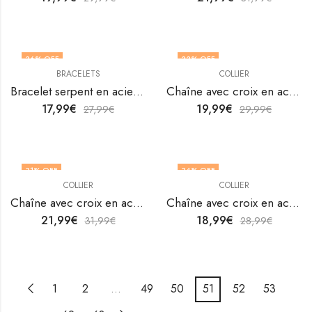
36
% OFF
33
% OFF
BRACELETS
COLLIER
Bracelet serpent en acier inoxydable plaqué or 18K par V&F Jewellers
Chaîne avec croix en acier inoxydable plaqué or 18K par V&F Jewellers
17,99
€
19,99
€
27,99
€
29,99
€
31
% OFF
34
% OFF
COLLIER
COLLIER
Chaîne avec croix en acier inoxydable plaqué or 18K par V&F Jewellers
Chaîne avec croix en acier inoxydable plaqué or 18K par V&F Jewellers
21,99
€
18,99
€
31,99
€
28,99
€
1
2
…
49
50
51
52
53