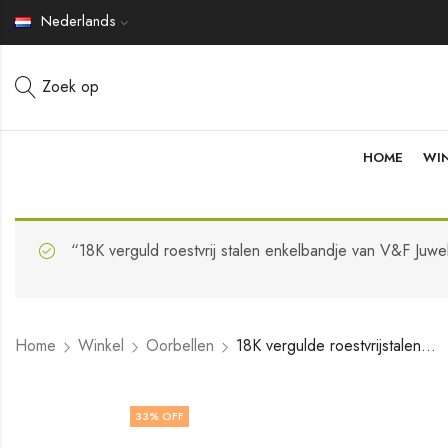
Nederlands
Zoek op
HOME
WI
“18K verguld roestvrij stalen enkelbandje van V&F Juwe
Home
Winkel
Oorbellen
18K vergulde roestvrijstalen oorbellen van V&F Jewelers
33
% OFF