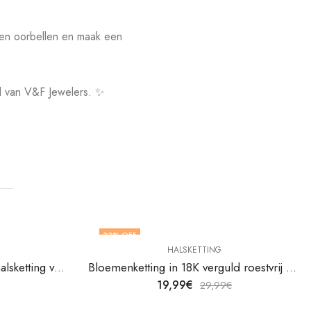
len oorbellen en maak een
id van V&F Jewelers. ✨
33
% OFF
HALSKETTING
18K vergulde roestvrijstalen halsketting van V&F Juweliers
Bloemenketting in 18K verguld roestvrij staal van V&F Juweliers
19,99
€
29,99
€