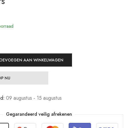
rs
19,99
19,99
€
€
Jewelers
Jewelers
29,99
29,99
€
€
orraad
OEVOEGEN AAN WINKELWAGEN
P NU
jd:
09 augustus - 15 augustus
Gegarandeerd veilig afrekenen