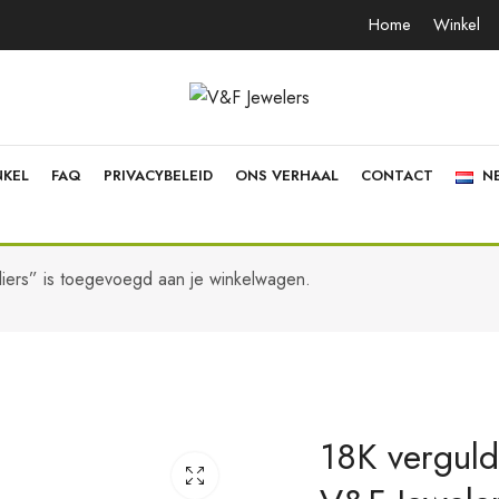
Home
Winkel
NKEL
FAQ
PRIVACYBELEID
ONS VERHAAL
CONTACT
N
liers” is toegevoegd aan je winkelwagen.
18K vergulde