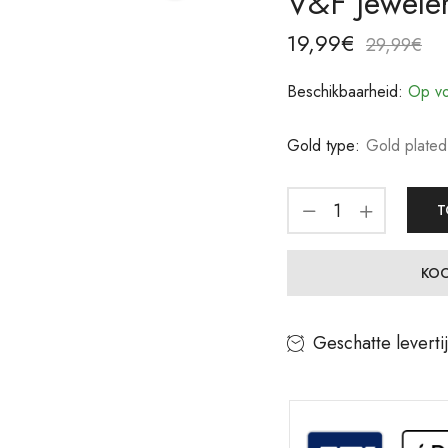
V&F Jewele
19,99
€
29,99
€
Beschikbaarheid:
Op vo
Gold type:
Gold plated
T
KOO
Geschatte leverti