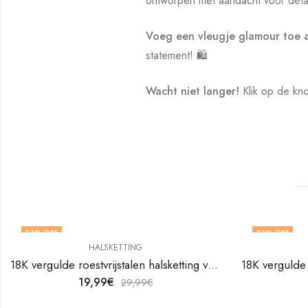
ontworpen met aandacht voor detai
Voeg een vleugje glamour toe a
statement! 🛍️
Wacht niet langer!
Klik op de kno
33
% OFF
33
% OFF
HALSKETTING
18K vergulde roestvrijstalen halsketting van V&F Juweliers
19,99
€
29,99
€