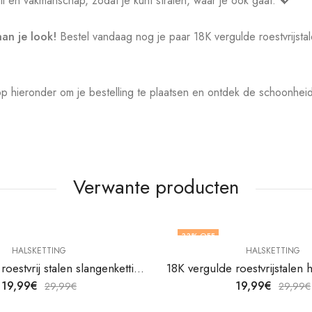
l en vakmanschap, zodat je kunt stralen, waar je ook gaat. 💖
an je look!
Bestel vandaag nog je paar 18K vergulde roestvrijsta
p hieronder om je bestelling te plaatsen en ontdek de schoonhe
Verwante producten
33
% OFF
HALSKETTING
HALSKETTING
18K vergulde roestvrij stalen slangenketting van V&F Juweliers
19,99
€
19,99
€
29,99
€
29,99
€