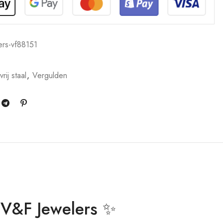
ers-vf88151
rij staal
,
Vergulden
 V&F Jewelers ✨