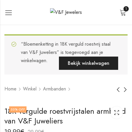
1
“Bloemenketting in 18K verguld roestvrij staal
van V&F Juweliers” is toegevoegd aan je
winkelwagen.
Bekijk winkelwagen
Home
Winkel
Armbanden
18K vergulde
18K vergulde
18K vergulde roestvrijstalen armband
33
% OFF
roestvrijstalen
roestvrijstalen
van V&F Juweliers
armband Leafs van
armband van V&F
19,99
21,99
€
€
V&F Juweliers
Juweliers
29,99
31,99
€
€
19,99
€
29,99
€