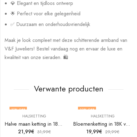
💎 Elegant en tijdloos ontwerp
🌟 Perfect voor elke gelegenheid
✅ Duurzaam en onderhoudsvriendelijk
Maak je look compleet met deze schitterende armband van
V&F Juweliers! Bestel vandaag nog en ervaar de luxe en
kwaliteit van onze sieraden. 🛍️
Verwante producten
31
% OFF
33
% OFF
HALSKETTING
HALSKETTING
Halve maan ketting in 18K verguld roestvrij staal van V&F Juweliers
Bloemenketting in 18K verguld roestvrij staal van V&F Juweliers
21,99
€
19,99
€
31,99
€
29,99
€