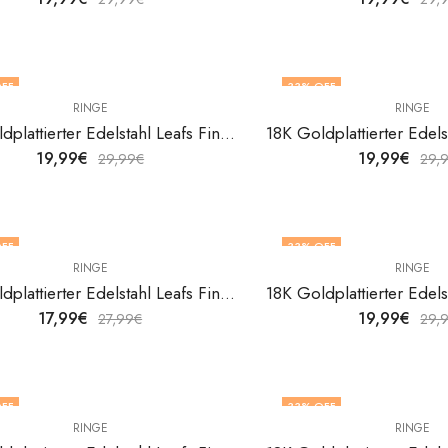
FF
33
% OFF
RINGE
RINGE
18K Goldplattierter Edelstahl Leafs Fingerring von V&F Jewelers
19,99
€
19,99
€
29,99
€
29,
FF
33
% OFF
RINGE
RINGE
F STOCK
18K Goldplattierter Edelstahl Leafs Fingerring von V&F Jewelers
17,99
€
19,99
€
27,99
€
29,
FF
33
% OFF
RINGE
RINGE