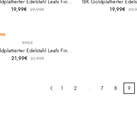
18K Goldplattierter Edelstahl Leafs Fingerring von V&F Jewelers
19,99
€
19,99
€
29,99
€
29,
FF
RINGE
18K Goldplattierter Edelstahl Leafs Fingerring von V&F Jewelers
21,99
€
31,99
€
1
2
…
7
8
9