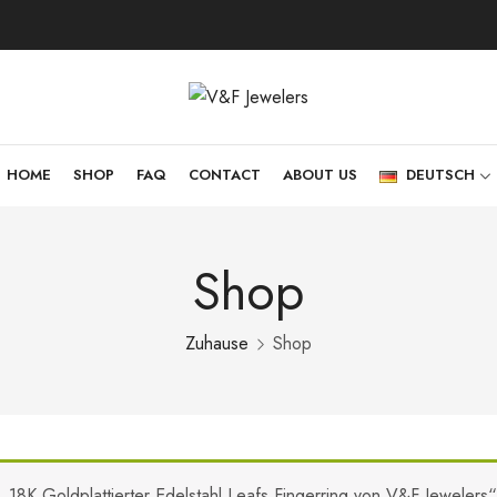
HOME
SHOP
FAQ
CONTACT
ABOUT US
DEUTSCH
Shop
Zuhause
Shop
„18K Goldplattierter Edelstahl Leafs Fingerring von V&F Jeweler