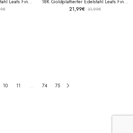
18K Goldplattierter Edelstahl Leafs Fingerring von V&F Jewelers
18K Goldplattierter Edelstahl Leafs Fingerring von V&F Jewelers
21,99
€
99
€
31,99
€
10
11
…
74
75