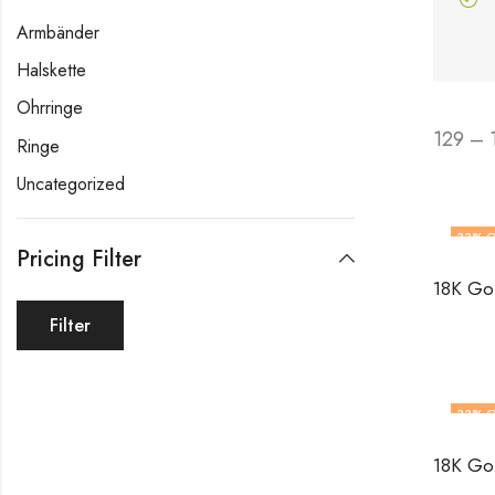
Armbänder
Halskette
Ohrringe
129 – 
Ringe
Uncategorized
33
% O
Pricing Filter
Filter
33
% O
OUT O