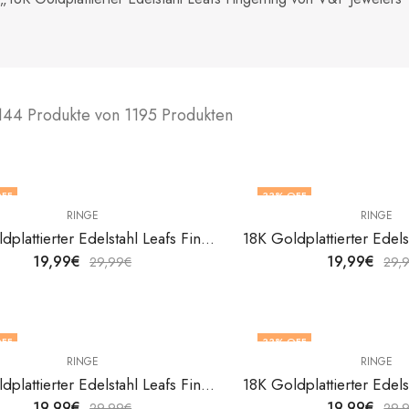
144 Produkte von 1195 Produkten
FF
33
% OFF
RINGE
RINGE
18K Goldplattierter Edelstahl Leafs Fingerring von V&F Jewelers
19,99
€
19,99
€
29,99
€
29,
FF
33
% OFF
RINGE
RINGE
F STOCK
18K Goldplattierter Edelstahl Leafs Fingerring von V&F Jewelers
19,99
€
19,99
€
29,99
€
29,