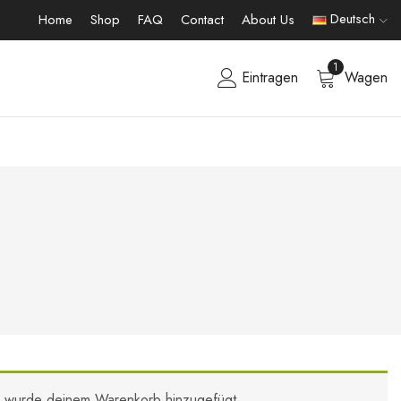
Deutsch
Home
Shop
FAQ
Contact
About Us
1
Eintragen
Wagen
s“ wurde deinem Warenkorb hinzugefügt.