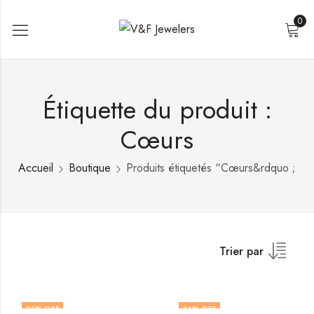
0
Étiquette du produit :
Cœurs
Accueil
Boutique
Produits étiquetés “Cœurs&rdquo ;
Trier par
33
% OFF
34
% OFF