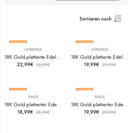
Sortieren nach
30
% OFF
33
% OFF
OHRRINGE
OHRRINGE
18K Gold plattierte Edelstahl Kreuze Ohrringe von V&F Jewelers
18K Gold plattierte Edelstahl Kreuze Ohrringe von V&F Jewelers
22,99
€
19,99
€
32,99
€
29,99
€
34
% OFF
33
% OFF
RINGE
RINGE
18K Gold plattierter Edelstahl Kreuze Fingerring von V&F Jewelers
18K Gold plattierter Edelstahl Kreuze Fingerring von V&F Jewelers
18,99
€
19,99
€
28,99
€
29,99
€