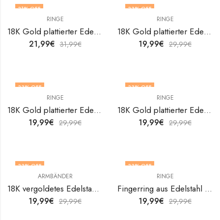
31
% OFF
33
% OFF
RINGE
RINGE
OUT OF STOCK
18K Gold plattierter Edelstahl Kreuze Fingerring von V&F Jewelers
18K Gold plattierter Edelstahl Kreuze Fingerring von V&F Jewelers
21,99
€
19,99
€
31,99
€
29,99
€
33
% OFF
33
% OFF
RINGE
RINGE
OUT OF STOCK
18K Gold plattierter Edelstahl Kreuze Fingerring von V&F Jewelers
18K Gold plattierter Edelstahl Kreuze Fingerring von V&F Jewelers
19,99
€
19,99
€
29,99
€
29,99
€
33
% OFF
33
% OFF
ARMBÄNDER
RINGE
OUT OF STOCK
18K vergoldetes Edelstahlarmband Crosses von V&F Jewelers
Fingerring aus Edelstahl von V&F Jewelers
19,99
€
19,99
€
29,99
€
29,99
€