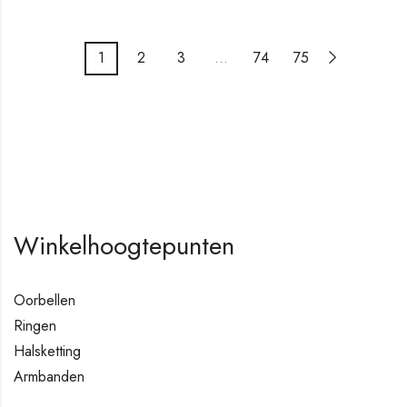
1
2
3
…
74
75
Winkelhoogtepunten
Oorbellen
Ringen
Halsketting
Armbanden