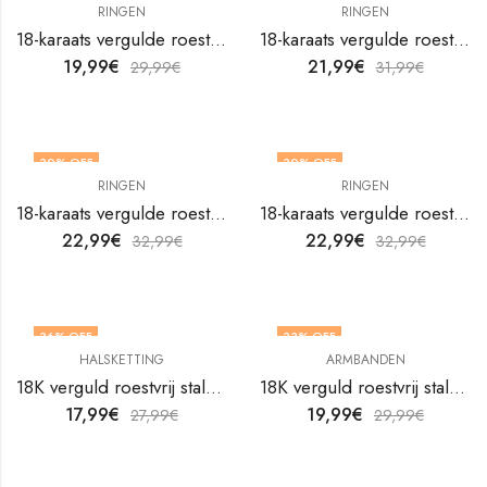
RINGEN
RINGEN
NIET OP VOORRAAD
18-karaats vergulde roestvrijstalen hartvingerring van V&F Jewelers
18-karaats vergulde roestvrijstalen hartvingerring van V&F Jewelers
19,99
€
21,99
€
29,99
€
31,99
€
30
% OFF
30
% OFF
RINGEN
RINGEN
18-karaats vergulde roestvrijstalen hartvingerring van V&F Jewelers
18-karaats vergulde roestvrijstalen hartvingerring van V&F Jewelers
22,99
€
22,99
€
32,99
€
32,99
€
36
% OFF
33
% OFF
HALSKETTING
ARMBANDEN
18K verguld roestvrij stalen bloemenketting van V&F Juweliers
18K verguld roestvrij stalen enkelbandje van V&F Juweliers
17,99
€
19,99
€
27,99
€
29,99
€