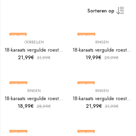
Sorteren op
31
% OFF
33
% OFF
OORBELLEN
RINGEN
18-karaats vergulde roestvrijstalen geïnspireerde oorbellen van V&F Jewelers
18-karaats vergulde roestvrijstalen hartvingerring van V&F Jewelers
21,99
€
19,99
€
31,99
€
29,99
€
34
% OFF
31
% OFF
RINGEN
RINGEN
18-karaats vergulde roestvrijstalen hartvingerring van V&F Jewelers
18-karaats vergulde roestvrijstalen hartvingerring van V&F Jewelers
18,99
€
21,99
€
28,99
€
31,99
€
33
% OFF
31
% OFF