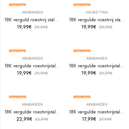
33
% OFF
33
% OFF
ARMBANDEN
HALSKETTING
18K verguld roestvrij stalen enkelbandje van V&F Juweliers
18K vergulde roestvrij stalen slangenketting van V&F Juweliers
19,99
€
19,99
€
29,99
€
29,99
€
33
% OFF
33
% OFF
ARMBANDEN
ARMBANDEN
18K vergulde roestvrijstalen ankerarmband van V&F Juweliers
18K vergulde roestvrijstalen armband Bloem van V&F Juweliers
19,99
€
19,99
€
29,99
€
29,99
€
30
% OFF
36
% OFF
ARMBANDEN
ARMBANDEN
18K vergulde roestvrijstalen armband Bloem van V&F Juweliers
18K vergulde roestvrijstalen armband Flower Meadow van V&F Juweliers
22,99
€
17,99
€
32,99
€
27,99
€