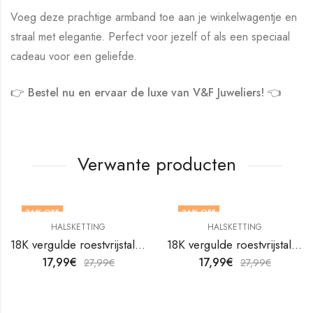
Voeg deze prachtige armband toe aan je winkelwagentje en
straal met elegantie. Perfect voor jezelf of als een speciaal
cadeau voor een geliefde.
👉 Bestel nu en ervaar de luxe van V&F Juweliers! 👈
Verwante producten
36
% OFF
36
% OFF
HALSKETTING
HALSKETTING
18K vergulde roestvrijstalen halsketting van V&F Juweliers
18K vergulde roestvrijstalen halsketting van V&F Juweliers
17,99
€
17,99
€
27,99
€
27,99
€