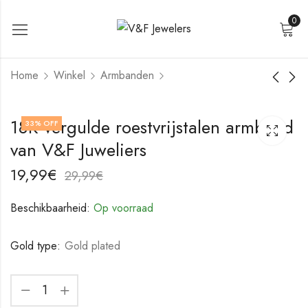
0
Home
Winkel
Armbanden
18K vergulde
18K vergulde
18K vergulde roestvrijstalen armband
33
% OFF
roestvrijstalen
roestvrijstalen
van V&F Juweliers
armband van V&F
armband van V&F
19,99
19,99
€
€
Juweliers
Juweliers
29,99
29,99
€
€
19,99
€
29,99
€
Beschikbaarheid:
Op voorraad
Gold type:
Gold plated