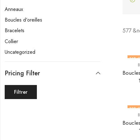
Anneaux
Boucles d'oreilles
577 &n
Bracelets
Collier
Uncategorized
34
% O
B
Pricing Filter
Filtrer
33
% O
B