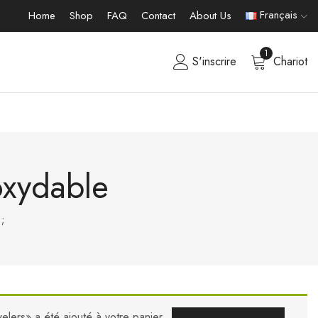
Français
Home
Shop
FAQ
Contact
About Us
1
S'inscrire
Chariot
oxydable
;
lers» a été ajouté à votre panier.