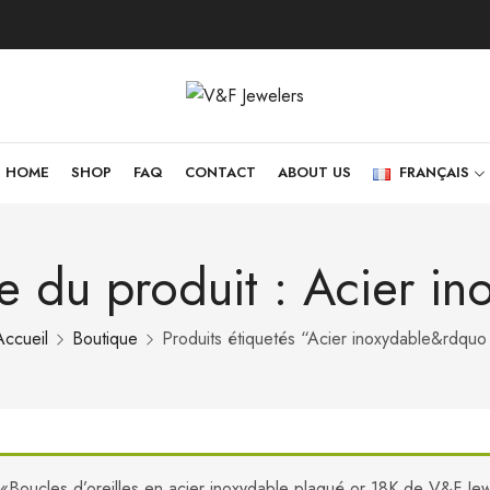
HOME
SHOP
FAQ
CONTACT
ABOUT US
FRANÇAIS
te du produit : Acier in
Accueil
Boutique
Produits étiquetés “Acier inoxydable&rdquo 
«Boucles d’oreilles en acier inoxydable plaqué or 18K de V&F Jewe