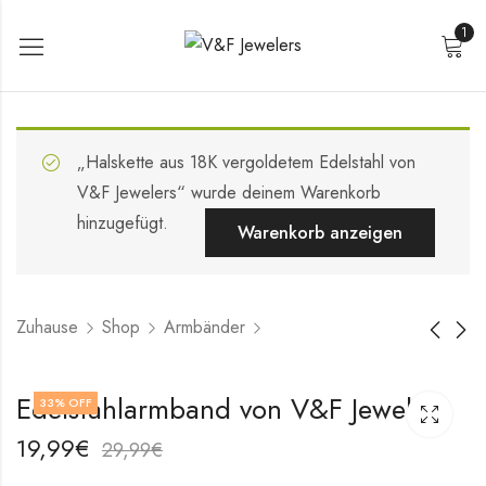
1
„Halskette aus 18K vergoldetem Edelstahl von
V&F Jewelers“ wurde deinem Warenkorb
hinzugefügt.
Warenkorb anzeigen
Zuhause
Shop
Armbänder
18K vergoldetes
18K vergoldetes
Edelstahlarmband von V&F Jewelers
33
% OFF
Edelstahlarmband
Edelstahlarmband
Hearts von V&F
von V&F
19,99
€
29,99
€
19,99
19,99
€
€
Jewelers
Jewelers
29,99
29,99
€
€