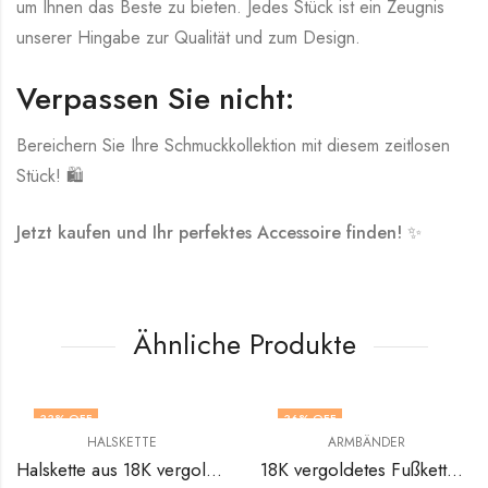
um Ihnen das Beste zu bieten. Jedes Stück ist ein Zeugnis
unserer Hingabe zur Qualität und zum Design.
Verpassen Sie nicht:
Bereichern Sie Ihre Schmuckkollektion mit diesem zeitlosen
Stück! 🛍️
Jetzt kaufen und Ihr perfektes Accessoire finden!
✨
Ähnliche Produkte
33
% OFF
36
% OFF
HALSKETTE
ARMBÄNDER
Halskette aus 18K vergoldetem Edelstahl von V&F Jewelers
18K vergoldetes Fußkettchen aus Edelstahl von V&F Jewelers