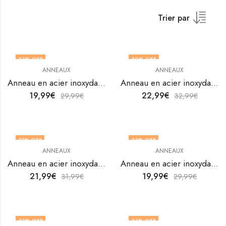
Trier par
33
% OFF
30
% OFF
ANNEAUX
ANNEAUX
OUT OF STOCK
Anneau en acier inoxydable plaqué or 18K de V&F Jewelers
Anneau en acier inoxydable plaqué or 18K de V&F Jewelers
19,99
€
22,99
€
29,99
€
32,99
€
31
% OFF
33
% OFF
ANNEAUX
ANNEAUX
Anneau en acier inoxydable plaqué or 18K de V&F Jewelers
Anneau en acier inoxydable plaqué or 18K de V&F Jewelers
21,99
€
19,99
€
31,99
€
29,99
€
33
% OFF
33
% OFF